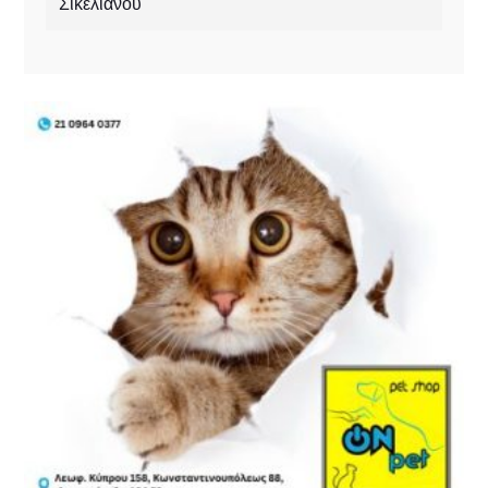
Σικελιανού