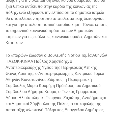
μίλησε για την υλοποίηση ενός κοινού οράματος που θα
έχει θετικό αντίκτυπο στην καρδιά της κοινωνίας της
πόλης, ενώ εξέφρασε την ελπίδα ότι τα δημοτικά ιατρεία
θα αποτελέσουν πρότυπο αποτελεσματικής λειτουργίας
και για την υπόλοιπη τοπική αυτοδιοίκηση. Τόνισε επίσης
το σημαντικό κοινωνικό πρόσημο των Δημοτικών
Ιατρείων για τις ευάλωτες κοινωνικά ομάδες Δημοτών και
Κατοίκων.
Το «παρών» έδωσαν ο Βουλευτής Νοτίου Τομέα Αθηνών
ΠΑΣΟΚ-ΚΙΝΑΛ Παύλος Χρηστίδης, ο
Αντιπεριφερειάρχης Υγείας της Περιφέρειας Αττικής
Θάνος Ασκητής, ο Αντιπεριφερειάρχης Κεντρικού Τομέα
Αθηνών Κωνσταντίνος Ζώμπος, η Περιφερειακή
Σύμβουλος Μαρία Κουρή, η Πρόεδρος του Δημοτικού
Συμβουλίου Δήμητρα Κορμά, ο Γενικός Γραμματέας
Δήμου Ηλιούπολης κ. Γεώργιος Ζαχιώτης, Αντιδήμαρχοι
και Δημοτικοί Σύμβουλοι της Πόλης, ο επικεφαλής της
παράταξης «Φωτεινή Πόλη» κος Ευαγγέλου Δημήτριος.