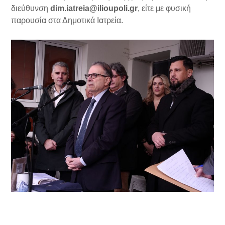
διεύθυνση
dim.iatreia@ilioupoli.gr
, είτε με φυσική
παρουσία στα Δημοτικά Ιατρεία.