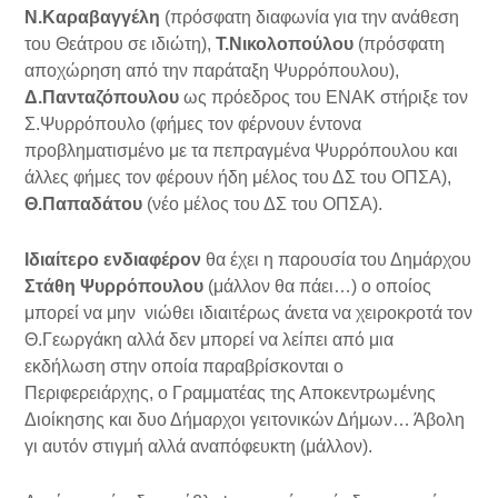
Ν.Καραβαγγέλη
(πρόσφατη διαφωνία για την ανάθεση
του Θεάτρου σε ιδιώτη),
Τ.Νικολοπούλου
(πρόσφατη
αποχώρηση από την παράταξη Ψυρρόπουλου),
Δ.Πανταζόπουλου
ως πρόεδρος του ΕΝΑΚ στήριξε τον
Σ.Ψυρρόπουλο (φήμες τον φέρνουν έντονα
προβληματισμένο με τα πεπραγμένα Ψυρρόπουλου και
άλλες φήμες τον φέρουν ήδη μέλος του ΔΣ του ΟΠΣΑ),
Θ.Παπαδάτου
(νέο μέλος του ΔΣ του ΟΠΣΑ).
Ιδιαίτερο ενδιαφέρον
θα έχει η παρουσία του Δημάρχου
Στάθη Ψυρρόπουλου
(μάλλον θα πάει…) ο οποίος
μπορεί να μην νιώθει ιδιαιτέρως άνετα να χειροκροτά τον
Θ.Γεωργάκη αλλά δεν μπορεί να λείπει από μια
εκδήλωση στην οποία παραβρίσκονται ο
Περιφερειάρχης, ο Γραμματέας της Αποκεντρωμένης
Διοίκησης και δυο Δήμαρχοι γειτονικών Δήμων… Άβολη
γι αυτόν στιγμή αλλά αναπόφευκτη (μάλλον).