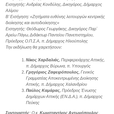
Εισηγητής: Ανδρέας Κονδύλης, Δικηγόρος, Δήμαρχος
Αλίμου
Β’ Εισήγηση: «Ζητήματα ευθύνης λειτουργών κεντρικής
διοίκησης και αυτοδιοίκησης»
Εισηγητής: Θεόδωρος Γεωργάκης, Δικηγόρος Παρ΄
Αρείω Πάγω, Διδάκτωρ Παντείου Πανεπιστημίου,
Πρόεδρος Ο.Π.Σ.Α, π. Δήμαρχος Ηλιούπολης
Την εκδήλωση θα χαιρετήσουν:
Νίκος Χαρδαλιάς,
Περιφερειάρχης Αττικής,
π. Δήμαρχος Βύρωνα, π. Υπουργός
Γρηγόριος Ζαφειρόπουλος,
Γενικός
Γραμματέας Αποκεντρωμένης Διοίκησης
Αττικής, π. Δήμαρχος Χαλανδρίου
Παύλος Καμάρας,
Πρόεδρος Ένωσης
Δημάρχων Αττικής (ΕΝ.Δ.Α.), π. Δήμαρχος
Πεύκης
Συντονιστής
: Ο κ.
Κωνσταντίνος Αντωνόπουλος
,